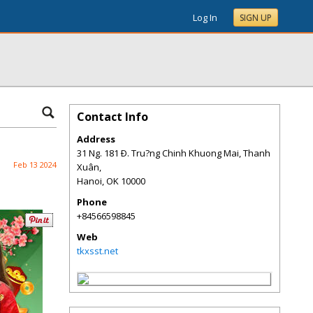
Log In
SIGN UP
Contact Info
Address
31 Ng. 181 Ð. Tru?ng Chinh Khuong Mai, Thanh
Feb 13 2024
Xuân,
Hanoi
,
OK
10000
Phone
+84566598845
Web
tkxsst.net