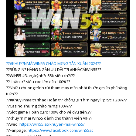
??
#KHUY?NMÃIWIN55
CHÀO M?NG TÂN XUÂN 2024
??
??
BÙNG N? HÀNG NGÀN UU ÐÃI T?I
#NHÀCÁIWIN55
??
??
WIN55
#Ðangkýnh?n55k
siêu ch?t
??
??
Hoàn tr? siêu cao lên d?n 100%
??
??
Nhi?u chuong trình rút tham may m?n phát thu?ng mi?n phí hàng
tu?n
??
??
#Khuy?nmãith?thao
Hoàn tr? không gi?i h?n ngay l?p t?c 1.28%
??
??
Casino Thu?ng chào m?ng 100%
??
??
Slot game Hoàn cu?c 100% cho vé d?u tiên.
??
??
Khuy?n mãi Win55 dành cho thành viên VIP
??
??
wed:
https://win55.at/khuyen-mai-win55/
??
Fanpage:
https://www.facebook.com/win55at