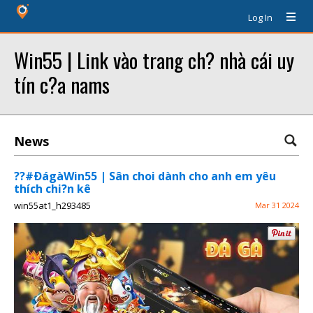
Log In
Win55 | Link vào trang ch? nhà cái uy
tín c?a nams
News
??#ÐágàWin55 | Sân choi dành cho anh em yêu
thích chi?n kê
win55at1_h293485
Mar 31 2024