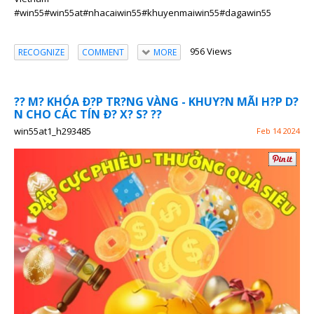
#win55
#win55at
#nhacaiwin55
#khuyenmaiwin55
#dagawin55
956 Views
RECOGNIZE
COMMENT
MORE
?? M? KHÓA Ð?P TR?NG VÀNG - KHUY?N MÃI H?P D?
N CHO CÁC TÍN Ð? X? S? ??
win55at1_h293485
Feb 14 2024