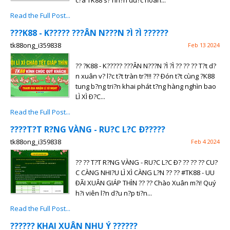
c?a TK88 s? nh?n du?c hoàn...
Read the Full Post...
???K88 - K????? ???ÂN N???N ?Ì ?Ì ??????
tk88ong_i359838
Feb 13 2024
?? ?K88 - K????? ???ÂN N???N ?Ì ?Ì ?? ?? ?? T?t d?
n xuân v? l?c t?t tràn tr?!!! ?? Ðón t?t cùng ?K88
tung b?ng tri?n khai phát t?ng hàng nghìn bao
LÌ XÌ Ð?C...
Read the Full Post...
????T?T R?NG VÀNG - RU?C L?C Ð?????
tk88ong_i359838
Feb 4 2024
?? ?? T?T R?NG VÀNG - RU?C L?C Ð? ?? ?? ?? CU?
C CÀNG NHI?U LÌ XÌ CÀNG L?N ?? ?? #TK88 - UU
ÐÃI XUÂN GIÁP THÌN ?? ?? Chào Xuân m?i! Quý
h?i viên l?n d?u n?p ti?n...
Read the Full Post...
?????? KHAI XUÂN NHU Ý ??????