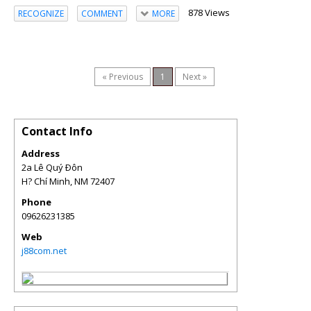
878 Views
RECOGNIZE
COMMENT
MORE
« Previous
1
Next »
Contact Info
Address
2a Lê Quý Ðôn
H? Chí Minh
,
NM
72407
Phone
09626231385
Web
j88com.net