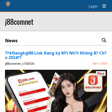
Log In
j88comnet
News
??#ÐangkýJ88 Link Ðang ký M?i Nh?t Không B? Ch?
n 2024??
j88comnet_s743536
Mar 5 2024