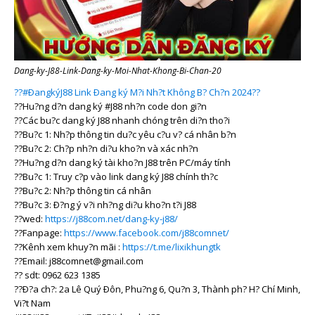
Dang-ky-J88-Link-Dang-ky-Moi-Nhat-Khong-Bi-Chan-20
??
#ÐangkýJ88
Link Ðang ký M?i Nh?t Không B? Ch?n 2024
??
??
Hu?ng d?n dang ký
#J88
nh?n code don gi?n
??
Các bu?c dang ký J88 nhanh chóng trên di?n tho?i
??
Bu?c 1: Nh?p thông tin du?c yêu c?u v? cá nhân b?n
??
Bu?c 2: Ch?p nh?n di?u kho?n và xác nh?n
??
Hu?ng d?n dang ký tài kho?n J88 trên PC/máy tính
??
Bu?c 1: Truy c?p vào link dang ký J88 chính th?c
??
Bu?c 2: Nh?p thông tin cá nhân
??
Bu?c 3: Ð?ng ý v?i nh?ng di?u kho?n t?i J88
??
wed:
https://j88com.net/dang-ky-j88/
??
Fanpage:
https://www.facebook.com/j88comnet/
??
Kênh xem khuy?n mãi :
https://t.me/lixikhungtk
??
Email: j88comnet@gmail.com
??
sdt: 0962 623 1385
??
Ð?a ch?: 2a Lê Quý Ðôn, Phu?ng 6, Qu?n 3, Thành ph? H? Chí Minh,
Vi?t Nam