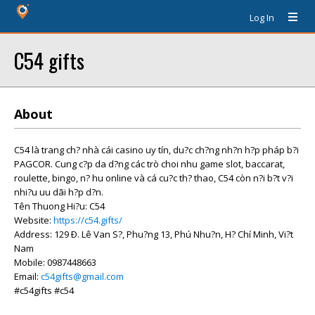
Log In
C54 gifts
About
C54 là trang ch? nhà cái casino uy tín, du?c ch?ng nh?n h?p pháp b?i
PAGCOR. Cung c?p da d?ng các trò choi nhu game slot, baccarat,
roulette, bingo, n? hu online và cá cu?c th? thao, C54 còn n?i b?t v?i
nhi?u uu dãi h?p d?n.
Tên Thuong Hi?u: C54
Website:
https://c54.gifts/
Address: 129 Ð. Lê Van S?, Phu?ng 13, Phú Nhu?n, H? Chí Minh, Vi?t
Nam
Mobile: 0987448663
Email:
c54gifts@gmail.com
#c54gifts #c54