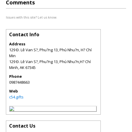
Comments
Issues with this site? Let us know.
Contact Info
Address
129 Ð. Lê Van S?, Phu?ng 13, Phú Nhu?n, H? Chí
Min
129 Ð. Lê Van S?, Phu?ng 13, Phú Nhu?n,H? Chí
Minh
,
AK
67345
Phone
0987448663
Web
c54.gifts
Contact Us