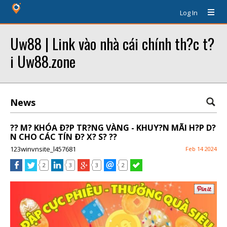
Log In
Uw88 | Link vào nhà cái chính th?c t?
i Uw88.zone
News
?? M? KHÓA Ð?P TR?NG VÀNG - KHUY?N MÃI H?P D?
N CHO CÁC TÍN Ð? X? S? ??
123winvnsite_l457681
Feb 14 2024
2
3
3
2