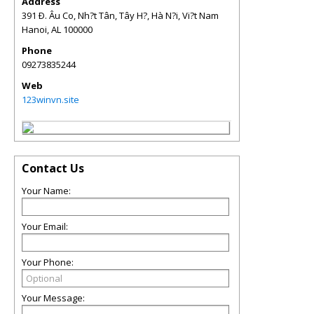
Address
391 Ð. Âu Co, Nh?t Tân, Tây H?, Hà N?i, Vi?t Nam
Hanoi
,
AL
100000
Phone
09273835244
Web
123winvn.site
Contact Us
Your Name:
Your Email:
Your Phone:
Your Message: