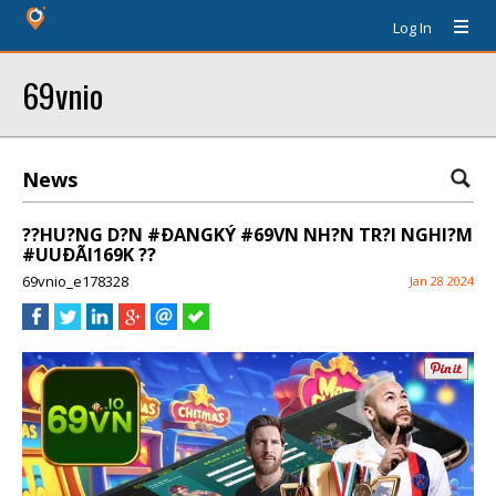
Log In
69vnio
News
??HU?NG D?N #ÐANGKÝ #69VN NH?N TR?I NGHI?M
#UUÐÃI169K ??
69vnio_e178328
Jan 28 2024