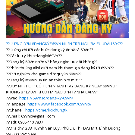
??
HU?NG D?N
#ÐANGKÝ
#69VN
NH?N TR?I NGHI?M
#UUÐÃI169K
??
??
Hu?ng chi ti?t các bu?c dang ký
#nhàcái69Vn
??
??
Các luu ý khi
#dangký69Vn
??
??
Ðang ký 69Vn nh?n v? hàng ngàn uu dãi kh?ng
??
??
Ph?n thu?ng
#lìxì
cu?i nam khi tham gia dang ký t?i 69Vn
??
??
Tr?i nghi?m kho game d?c quy?n 69Vn
??
??
Ðang ký
#69Vn
uy tín an toàn b?o m?t
??
??
DUY NH?T CH? CÓ 1 L?N NHANH TAY ÐANG KÝ NGAY 69Vn Ð?
KHÔNG B? L? B?T KÌ CO H?I NÀO Ð?N T? NHÀ CÁI
??
??
??
wed:
https://69vn.io/dang-ky-69vn/
??
Fanpage:
https://www.facebook.com/69vnio/
??
Chanel :
https://t.me/lixikhungtk
??
Email: 69vnio@gmail.com
??
sdt: 0906 440 7837
??
Ð?a ch?: 288 Hu?nh Van Luy, Phú L?i, Th? D?u M?t, Bình Duong
590000, Vi?t Nam