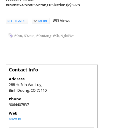
#69vn
#69vnio
#69vntang169k
#dangký69Vn
853 Views
RECOGNIZE
MORE
,
,
,
69vn
69vnio
69vntang169k
Ngk69vn
Contact Info
Address
288 Hu?nh Van Luy,
Bình Duong
,
CO
75110
Phone
9064407837
Web
69vn.io